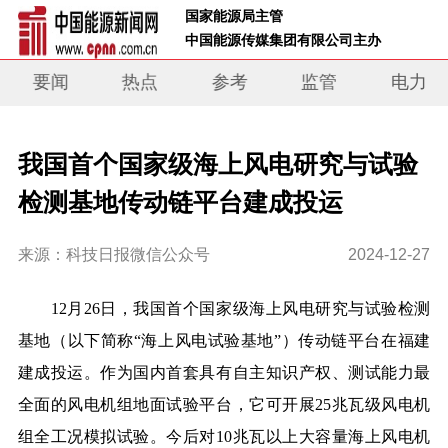
 国家能源局主管 
 中国能源传媒集团有限公司主办     
要闻
热点
参考
监管
电力
我国首个国家级海上风电研究与试验
检测基地传动链平台建成投运
来源：科技日报微信公众号
2024-12-27
12月26日，我国首个国家级海上风电研究与试验检测
基地（以下简称“海上风电试验基地”）传动链平台在福建
建成投运。作为国内首套具有自主知识产权、测试能力最
全面的风电机组地面试验平台，
它可开展25兆瓦级风电机
组全工况模拟试验。今后对10兆瓦以上大容量海上风电机