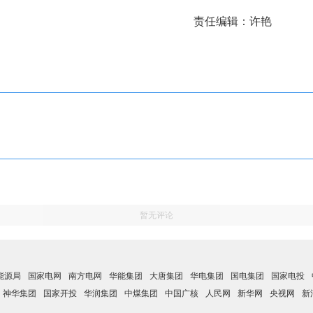
责任编辑：许艳
暂无评论
能源局
国家电网
南方电网
华能集团
大唐集团
华电集团
国电集团
国家电投
神华集团
国家开投
华润集团
中煤集团
中国广核
人民网
新华网
央视网
新