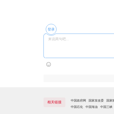
登录
中国政府网
国家发改委
国家
相关链接
中国石化
中国海油
中国三峡