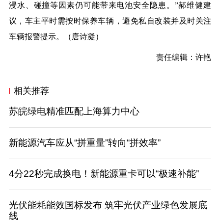
浸水、碰撞等因素仍可能带来电池安全隐患。”郝维健建
议，车主平时需按时保养车辆，避免私自改装并及时关注
车辆报警提示。（唐诗凝）
责任编辑：许艳
相关推荐
苏皖绿电精准匹配上海算力中心
新能源汽车应从“拼重量”转向“拼效率”
4分22秒完成换电！新能源重卡可以“极速补能”
光伏能耗能效国标发布 筑牢光伏产业绿色发展底
线