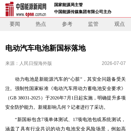
 国家能源局主管 
 中国能源传媒集团有限公司主办     
要闻
热点
参考
监管
观点
电动汽车电池新国标落地
来源：人民日报海外版
2026-07-07
动力电池是新能源汽车的“心脏”，其安全问题备受关
注。强制性国家标准《电动汽车用动力蓄电池安全要求》
（GB 38031-2025）于2026年7月1日起实施，明确提升多项
安全防护能力。新规影响几何？记者进行了采访。
“新国标包含7项单体测试、17项电池包或系统测试，
涵盖了具有行业共识的动力电池安全风险场景，例如高