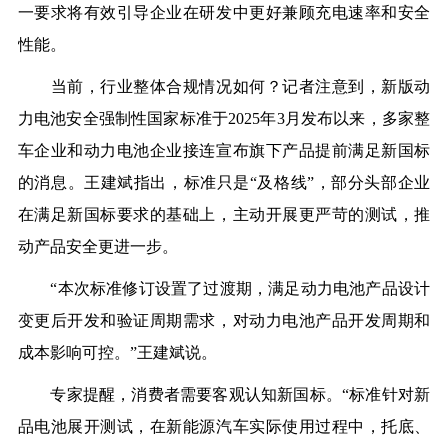
一要求将有效引导企业在研发中更好兼顾充电速率和安全
性能。
当前，行业整体合规情况如何？记者注意到，新版动
力电池安全强制性国家标准于2025年3月发布以来，多家整
车企业和动力电池企业接连宣布旗下产品提前满足新国标
的消息。王建斌指出，标准只是“及格线”，部分头部企业
在满足新国标要求的基础上，主动开展更严苛的测试，推
动产品安全更进一步。
“本次标准修订设置了过渡期，满足动力电池产品设计
变更后开发和验证周期需求，对动力电池产品开发周期和
成本影响可控。”王建斌说。
专家提醒，消费者需要客观认知新国标。“标准针对新
品电池展开测试，在新能源汽车实际使用过程中，托底、