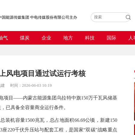
中国能源传媒集团 中电传媒股份有限公司主办
油气
煤炭
企业
地方
科技
国际
人
上风电项目通过试运行考核
电建
时间：
2026-06-03 10:19
电项目——
内蒙古能源集团乌拉特中旗150万千瓦风储基
核，已具备全容量商业运行条件。
容量1500兆瓦，总占地面积66.69公顷，新建150
3座220千伏升压站与配套工程，是国家“双碳”战略重点