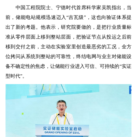
中国工程院院士、宁德时代首席科学家吴凯指出，当
前，储能电站规模迅速迈入“吉瓦级”，这也向验证体系提
出了新的考题。他表示，研究院要做的，是把行业质量标
准从零件层面上移到整站层面，把验证节点从投运之后前
移到交付之前，主动在实验室里创造最恶劣的工况，全方
位拷问从系统到整站的可靠性，终结电网与业主对储能设
备不确定性的焦虑，让储能行业进入可信、可持续的“实证
型时代”。