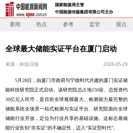
 国家能源局主管 
 中国能源传媒集团有限公司主办     
要闻
热点
参考
监管
观点
全球最大储能实证平台在厦门启动
来源：科技日报
2026-05-29
5月28日，由厦门市政府与宁德时代共建的厦门实证储
能科技研究院正式启动。该研究院总占地150亩、总投资约
30亿元人民币，是目前全球规模最大、检测能力最完整的
储能系统全场景一站式检测与实证平台。研究院面向全球
储能行业开放，定位为行业共享的基础设施。这标志着储
能行业告别“非实证”的不确定性，迈入“实证型时代”。