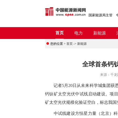
国家能源局主管
首页
电力
新能源
您的位置 >
首页
->
新能源
全球首条钙
来源：
千龙
记者5月20日从未来科学城集团获悉
钙钛矿太空光伏中试线启动建设。项目
矿太空光伏规模化验证空白，标志我国
中试线建设方恒星力量（北京）科技