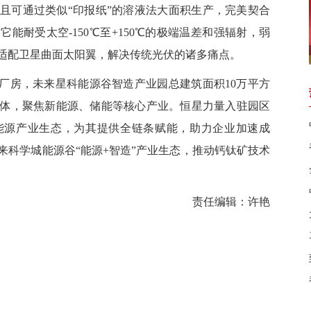
且可通过类似“印报纸”的溶液法大面积生产，完美契合
能耐受太空-150℃至+150℃的极端温差和强辐射，弱
适配卫星曲面太阳翼，解决传统光伏的诸多痛点。
房，未来星科能源谷智造产业园总建筑面积10万平方
体，聚焦新能源、储能等核心产业。恒星力量入驻园区
能源产业生态，为其提供全链条赋能，助力企业加速成
来科学城能源谷“能源+智造”产业生态，推动钙钛矿技术
责任编辑：许艳