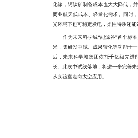
化镓，钙钛矿制备成本也大大降低，并
商业航天低成本、轻量化需求。同时，它
光环境下也可稳定发电，柔性特质还能
作为未来科学城“能源谷”首个标准厂
米，集研发中试、成果转化等功能于一
后，未来科学城集团依托千亿级先进
长。此次中试线落地，将进一步完善未
从实验室走向太空应用。