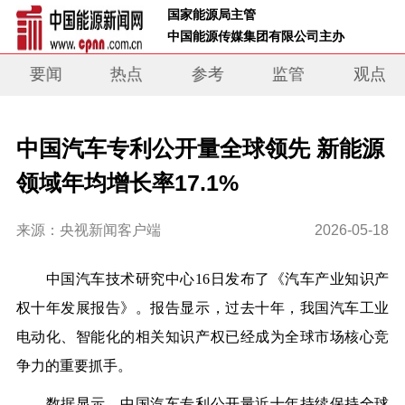
 国家能源局主管 
 中国能源传媒集团有限公司主办     
要闻
热点
参考
监管
观点
中国汽车专利公开量全球领先 新能源
领域年均增长率17.1%
来源：央视新闻客户端
2026-05-18
中国汽车技术研究中心16日发布了《汽车产业知识产
权十年发展报告》。报告显示，过去十年，我国汽车工业
电动化、智能化的相关知识产权已经成为全球市场核心竞
争力的重要抓手。
数据显示，中国汽车专利公开量近十年持续保持全球