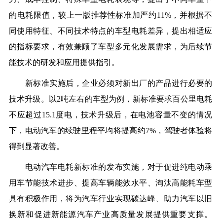
的电耗限值，较上一版推荐性标准加严约11%，并根据不
同使用特征、不同技术特点的车型电耗差异，提出相适应
的指标要求，有效兼顾了车型多元化发展需求，为后续节
能技术的研发和应用提供指引。
新标准实施后，企业必须对新出厂的产品进行必要的
技术升级。以2吨左右的车型为例，新标准要求百公里电耗
不应超过15.1度电，技术升级后，在电池容量不变的情况
下，电动汽车的续驶里程平均将提高约7%，驾驶者体验将
得到显著改善。
电动汽车电耗新标准的发布实施，对于促进纯电动乘
用车节能技术进步、提高车辆能效水平、淘汰高能耗车型
具有积极作用，将为汽车行业实现碳达峰、助力汽车以旧
换新和促进新能源汽车产业高质量发展提供重要支撑。