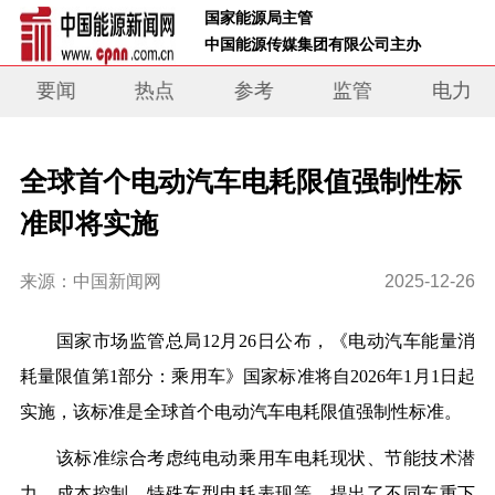
 国家能源局主管 
 中国能源传媒集团有限公司主办     
要闻
热点
参考
监管
电力
全球首个电动汽车电耗限值强制性标
准即将实施
来源：中国新闻网
2025-12-26
国家市场监管总局12月26日公布，《电动汽车能量消
耗量限值第1部分：乘用车》国家标准将自2026年1月1日起
实施，该标准是全球首个电动汽车电耗限值强制性标准。
该标准综合考虑纯电动乘用车电耗现状、节能技术潜
力、成本控制、特殊车型电耗表现等，提出了不同车重下