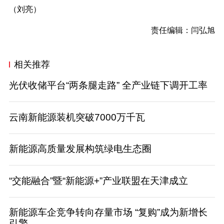
（
刘亮
）
责任编辑：闫弘旭
相关推荐
光伏收储平台“两条腿走路” 全产业链下调开工率
云南新能源装机突破7000万千瓦
新能源高质量发展构筑绿电生态圈
“交能融合”暨“新能源+”产业联盟在天津成立
新能源车企竞争转向存量市场 “复购”成为新增长
引擎