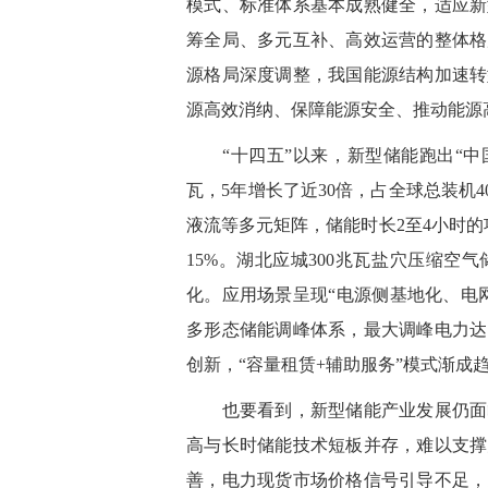
模式、标准体系基本成熟健全，适应新
筹全局、多元互补、高效运营的整体格
源格局深度调整，我国能源结构加速转
源高效消纳、保障能源安全、推动能源
“十四五”以来，新型储能跑出“中国速
瓦，5年增长了近30倍，占全球总装机
液流等多元矩阵，储能时长2至4小时
15%。湖北应城300兆瓦盐穴压缩
化。应用场景呈现“电源侧基地化、电
多形态储能调峰体系，最大调峰电力达
创新，“容量租赁+辅助服务”模式渐成
也要看到，新型储能产业发展仍面临
高与长时储能技术短板并存，难以支撑
善，电力现货市场价格信号引导不足，