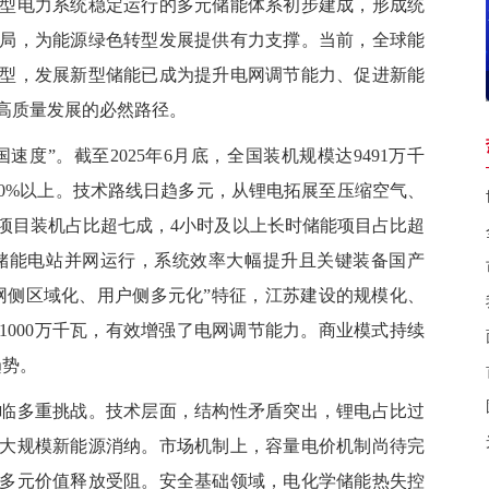
型电力系统稳定运行的多元储能体系初步建成，形成统
局，为能源绿色转型发展提供有力支撑。当前，全球能
型，发展新型储能已成为提升电网调节能力、促进新能
高质量发展的必然路径。
度”。截至2025年6月底，全国装机规模达9491万千
40%以上。技术路线日趋多元，从锂电拓展至压缩空气、
的项目装机占比超七成，4小时及以上长时储能项目占比超
空气储能电站并网运行，系统效率大幅提升且关键装备国产
网侧区域化、用户侧多元化”特征，江苏建设的规模化、
1000万千瓦，有效增强了电网调节能力。商业模式持续
趋势。
多重挑战。技术层面，结构性矛盾突出，锂电占比过
大规模新能源消纳。市场机制上，容量电价机制尚待完
多元价值释放受阻。安全基础领域，电化学储能热失控