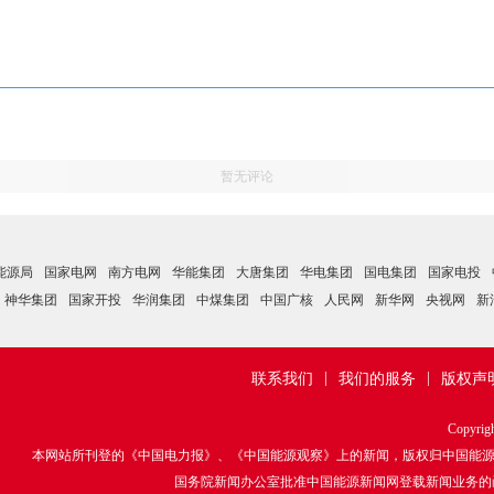
暂无评论
能源局
国家电网
南方电网
华能集团
大唐集团
华电集团
国电集团
国家电投
神华集团
国家开投
华润集团
中煤集团
中国广核
人民网
新华网
央视网
新
|
|
联系我们
我们的服务
版权声
Copyrig
本网站所刊登的《中国电力报》、《中国能源观察》上的新闻，版权归中国能
国务院新闻办公室批准中国能源新闻网登载新闻业务的函：国