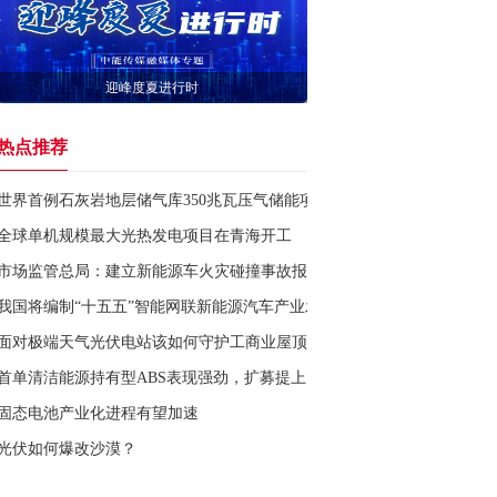
迎峰度夏进行时
热点推荐
世界首例石灰岩地层储气库350兆瓦压气储能项目开工
全球单机规模最大光热发电项目在青海开工
市场监管总局：建立新能源车火灾碰撞事故报告制度
我国将编制“十五五”智能网联新能源汽车产业发展规划
面对极端天气光伏电站该如何守护工商业屋顶
首单清洁能源持有型ABS表现强劲，扩募提上日程
固态电池产业化进程有望加速
光伏如何爆改沙漠？