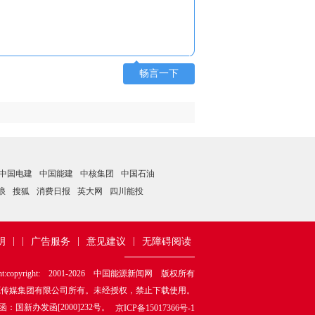
畅言一下
中国电建
中国能建
中核集团
中国石油
浪
搜狐
消费日报
英大网
四川能投
|
|
|
|
明
广告服务
意见建议
无障碍阅读
ht:copyright: 2001-
2026
中国能源新闻网 版权所有
源传媒集团有限公司所有。未经授权，禁止下载使用。
新办发函[2000]232号。
京ICP备15017366号-1