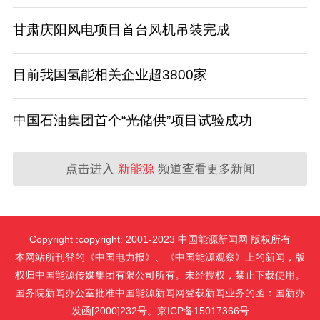
甘肃庆阳风电项目首台风机吊装完成
目前我国氢能相关企业超3800家
中国石油集团首个“光储供”项目试验成功
点击进入
新能源
频道查看更多新闻
Copyright :copyright: 2001-2023 中国能源新闻网 版权所有
本网站所刊登的《中国电力报》、《中国能源观察》上的新闻，版
权归中国能源传媒集团有限公司所有。未经授权，禁止下载使用。
国务院新闻办公室批准中国能源新闻网登载新闻业务的函：国新办
发函[2000]232号。京ICP备15017366号