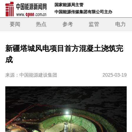
 国家能源局主管 
 中国能源传媒集团有限公司主办     
要闻
热点
参考
监管
电力
新疆塔城风电项目首方混凝土浇筑完
成
来源：中国能源建设集团
2025-03-19