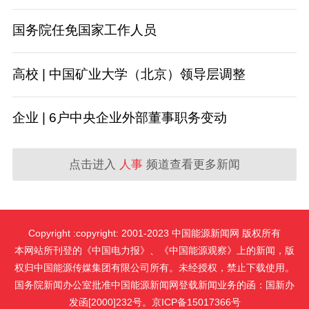
国务院任免国家工作人员
高校 | 中国矿业大学（北京）领导层调整
企业 | 6户中央企业外部董事职务变动
点击进入
人事
频道查看更多新闻
Copyright :copyright: 2001-2023 中国能源新闻网 版权所有
本网站所刊登的《中国电力报》、《中国能源观察》上的新闻，版
权归中国能源传媒集团有限公司所有。未经授权，禁止下载使用。
国务院新闻办公室批准中国能源新闻网登载新闻业务的函：国新办
发函[2000]232号。京ICP备15017366号