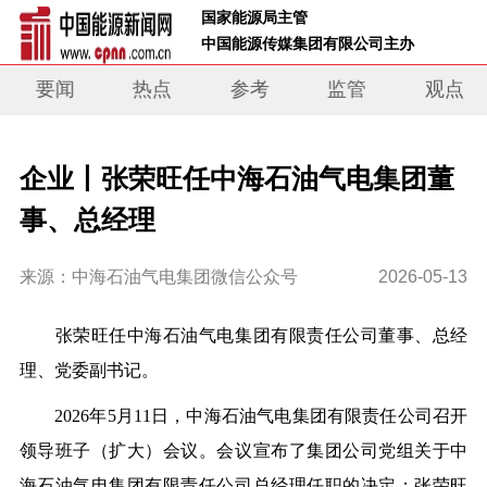
 国家能源局主管 
 中国能源传媒集团有限公司主办     
要闻
热点
参考
监管
观点
企业丨张荣旺任中海石油气电集团董
事、总经理
来源：中海石油气电集团微信公众号
2026-05-13
张荣旺任中海石油气电集团有限责任公司董事、总经
理、党委副书记。
2026年5月11日，中海石油气电集团有限责任公司召开
领导班子（扩大）会议。会议宣布了集团公司党组关于中
海石油气电集团有限责任公司总经理任职的决定：张荣旺