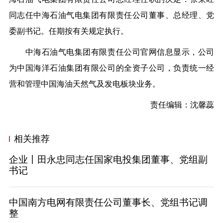
同志任中海石油气电集团有限责任公司董事、总经理、党
委副书记。任期按有关规定执行。
中海石油气电集团有限责任公司官网信息显示，公司
为中国海洋石油集团有限公司的全资子公司，负责统一经
营和管理中国海油天然气及发电板块业务。
责任编辑：沈馨蕊
相关推荐
企业丨田永忠同志任国家电投集团董事、党组副
书记
中国南方电网有限责任公司董事长、党组书记调
整