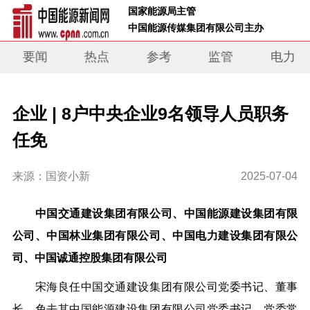
 国家能源局主管 
 中国能源传媒集团有限公司主办     
要闻
热点
参考
监管
电力
企业 | 8户中央企业9名领导人员职务
任免
来源：国资小新
2025-07-04
中国交通建设集团有限公司、中国能源建设集团有限
公司、中国林业集团有限公司、中国电力建设集团有限公
司、中国诚通控股集团有限公司
宋海良任中国交通建设集团有限公司党委书记、董事
长，免去其中国能源建设集团有限公司党委书记、党委常