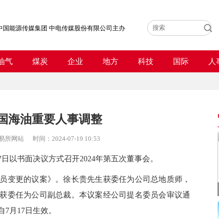
中国能源传媒集团 中电传媒股份有限公司主办
油气
煤炭
企业
地方
科技
国际
人
 中国海油重要人事调整
易所网站
时间：
2024-07-19 10:53
以书面决议方式召开2024年第五次董事会。
员变更的议案》。
徐长贵先生获委任为公司总地质师，
获委任为公司副总裁。
本议案经公司提名委员会审议通
7月17日生效。