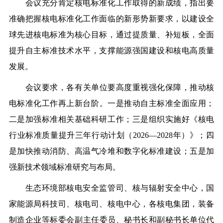
会议
充分肯定核电标准化工作取得的新成绩，
指出
要
准确把握核电标准化工作面临的新形势新要求，以建设全
球先进核电标准为核心目标，通过提质量、补短板，全面
提升自主标准技术水平，支撑能源强国建设和核电高质量
发展。
会议要求，
各
有
关单位
要
高度重视
强化保障，推动
核
电
标准化工作再上新台阶。
一
是推动自主标准全面应用
；
二是加强标准相关基础科研工作；三是
组织实施好《核电
行业标准质量提升三年行动计划（
2026—2028
年）》；
四
是加快推动消防、高温气冷堆和数字化标准建设；
五是加
强新技术领域标准研究与布局。
生态环境部
核电安全监管司、核与辐射安全中心，
国
家能源局科技司、核电司、核电中心
，
各核电集团
，
装备
制造
企业等
标委会
副主任委员、秘书长和副秘书长单位代