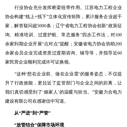
行业协会充分发挥桥梁纽带作用。江苏电力工程企业
协会构建
“线上+线下”立体化宣传矩阵，累计服务企业超千
家，解答疑问
超
5000条；辽宁省电力工程协会创新“政策征
询、精准培训、过渡护航、常态服务”四步工作法，对100
余家到期企业开展“点对点”提醒；安徽省电力协会协助200
余家会员企业完成资质过渡期
咨询、
辅导
等
，
并
指导近
60
家民营企业顺利完成许可证换领。
“这种‘想在企业前、做在企业需’的服务姿态，不仅提
升了行政效能，更拉近了监管部门与企业之间的距离，让
我们真切感受到了‘娘家人’的温暖与担当。”安徽力合电力
建设有限公司在感谢信中写道。
从
“严进”到“严管”
“放管结合”保障市场环境