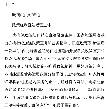
上。”
既
“暖心”又“精心”
政策红利直达经营主体
为确保
政策红利
精准
直达经营主体
，
国家能源局
各派
出机构持续加强
政策
宣贯
和业务指导
，
打通政策落地
“最后
一公里”。西北能源监管局
在过渡期内
开展各类政策宣贯和
答疑活动
10余场，覆盖企业
5
00余家次，解答各类咨询问题
10
00余项，切实帮助企业吃透政策精神、用好政策红利；
四川能源监管办
运用数据分析手段，主动筛查出
101家许可
证即将在过渡期内届满的企业，通过官方网站
、
电话短信
通知
等多渠道进行集中、及时的办理提示，
主动靠前服
务
；湖南能源监管办以标准化促进服务规范化
，
细化完善
五项审核标准，确保许可
“一把尺子量到底”。