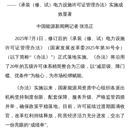
——《承装（修、试）电力设施许可证管理办法》实施成
效显著
中国能源新闻网记者 张浩正
2025年7月1日，修订后的《承装（修、试）电力设施
许可证管理办法》（国家发展改革委2025年第30号令）
（
以下简称
“《办法》”
）
正式
落地实施
。
《
办法
》
将沿用
了
20年的五级许可体系精简整合为三级
，
以
“减层级、降门
槛、优条件”为核心，为市场
松绑赋能
。
《办法》实施以来
，
国家能源局
资质中心
组织各派出
机构坚持制度创新、配套保障、服务升级、严格监管四措
并举，
确保政策平稳落地。
目前，许可延续
过渡期圆满收
官，改革红利持续释放，民营经济活力充分迸发，交出了
一份亮眼的
“成绩单”
。