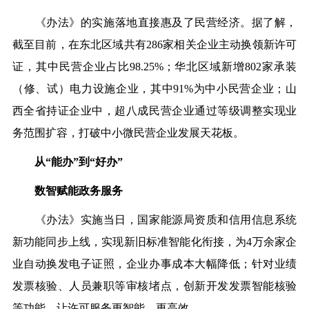
《
办法
》
的实施落地
直接惠及
了
民营经济。
据了解，
截至目前，在
东北区域
共有
286家
相关
企业主动换领新许可
证，
其中
民营企业占比
98.25%；华北区域新增802家承装
（修、试）电力设施企业，
其中
91
%为中小民营企业；山
西全省持证企业中，超八成民营企业通过等级调整实现业
务范围扩容，打破中小微民营企业发展天花板。
从
“能办”到“好办”
数智赋能政务服务
《办法》实施当日，国家能源局资质和信用信息系统
新功能同步上线，实现新旧标准智能化衔接，为
4万余家企
业自动换发电子证照，企业办事成本大幅降低；
针对业绩
发票核验、人员兼职等审核堵点，创新开发发票智能核验
等功能，让许可服务更智能、更高效。