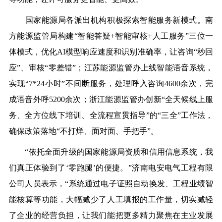
国家能源局各派出机构积极探索智能服务新模式。南
方能源监管局构建
“智能答疑+智能审核+人工服务”三位一
体模式，优化AI模型响应速度和识别准确率，让咨询“秒回
应”、审核“零差错”；江苏能源监管办上线智能语音系统，
实现
“
7*24小时
”
不间断服务，处理呼入咨询
4600余次，完
成语音外呼5200余次；浙江能源监管办创新“全天候线上服
务、全方位线下培训、全流程宣贯指导”的“三全”工作法，
确保政策落地“不打烊、面对面、手把手”。
“依托全面升级的国家能源局资质和信用信息系统，我
们真正体验到了‘零跑腿’的便捷。”
济南电安电气工程有限
公司
人员
表示，
“系统通过电子证照自动换发、工程业绩智
能核算等功能，大幅减少了人工填报的工作量，切实减轻
了企业的经营负担，让我们能把更多精力聚焦在主业发展