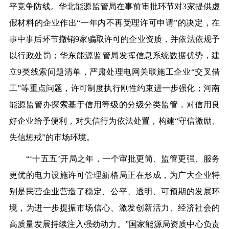
平竞争防线。华北能源监管局在事前审批环节对
3家提供虚
假材料的企业作出“一年内不再受理许可申请”的决定，在
事中事
后环节撤销
9家骗取许可的企业资质，
并依法依规
予
以行政处罚
；
华东能源监管局发挥信息系统数据优势，建
立
9类线索问题清单，严肃处理电网关联施工企业“交叉借
工”等重点问题，许可制度执行刚性约束进一步强化；
河南
能源监管办探索基于信用等级的分级分类监管，对信用良
好企业给予便利，对失信行为依法处置，构建
“守信激励、
失信惩戒”的市场环境。
“
‘
十五五
’
开局之年，一个审批更简、监管更强、服务
更优的电力设施许可管理新格局正在形成，为广大企业特
别是民营企业营造了稳定、公平、透明、可预期的发展环
境，
为
进一步提振市场信心、激发创新活力
、
经济社会
的
高质量发展持续注入强劲动力。
”
国家能源局资质中心负责