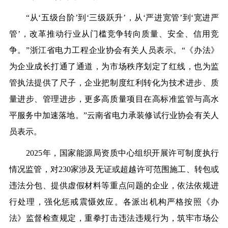
“从‘五级台阶’到‘三级跃升’，从‘严进宽管’到‘宽进严
管’，改革推动行业从门槛竞争转向质量、安全、信用竞
争。”浙江省电力工程企业协会有关人员表示。“《办法》
为企业成长打通了通道，为市场秩序划定了红线，也为监
管执法提供了尺子，企业把制度红利转化为技术进步、质
量进步、管理进步，更多高质量项目在高标准监管与高水
平服务中加速落地。”云南省电力承装修试行业协会有关人
员表示。
2025年，国家能源局资质中心组织开展许可制度执行
情况监管，对230家涉及
无证或超越许可范围
施工、
转包
或
违法分包
、提供虚假材料等重点问题的企业，依法依规进
行处理，强化惩戒震慑效应。各派出机构严格按照《办
法》监督检查规定，重拳打击违法违规行为，筑牢市场公