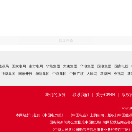
暂无评论
能源局
国家电网
南方电网
华能集团
大唐集团
华电集团
国电集团
国家电投
神华集团
国家开投
华润集团
中煤集团
中国广核
人民网
新华网
央视网
新
|
|
|
我们的服务
联系我们
关于CPNN
版权
Copyrig
本网站所刊登的《中国电力报》、《中国电业》上的新闻，版权归中国能
国务院新闻办公室批准中国能源新闻网登载新闻业务的函：
《中华人民共和国电信与信息服务业务经营许可证》 编号：京