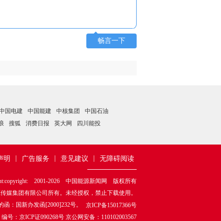
畅言一下
中国电建
中国能建
中核集团
中国石油
浪
搜狐
消费日报
英大网
四川能投
|
|
|
声明
广告服务
意见建议
无障碍阅读
ht:copyright: 2001-
2026
中国能源新闻网 版权所有
源传媒集团有限公司所有。未经授权，禁止下载使用。
国新办发函[2000]232号。
京ICP备15017366号
ICP证090268号 京公网安备：110102003567