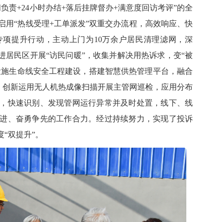
问负责+24小时办结+落后挂牌督办+满意度回访考评”的全
启用“热线受理+工单派发”双重交办流程，高效响应、快
专项提升
行动
，主动上门为
10万余户居民清理滤网，深
进居民区开展“访民问暖”，收集并解决用热诉求，变“被
础设施生命线安全工程建设，搭建智慧供热管理平台，融合
0座；创新运用无人机热成像扫描开展主管网巡检，应用分布
，快速识别、发现管网运行异常并及时处置，线下、线
进、奋勇争先的工作合力。经过持续努力，实现了投诉
“双提升”。