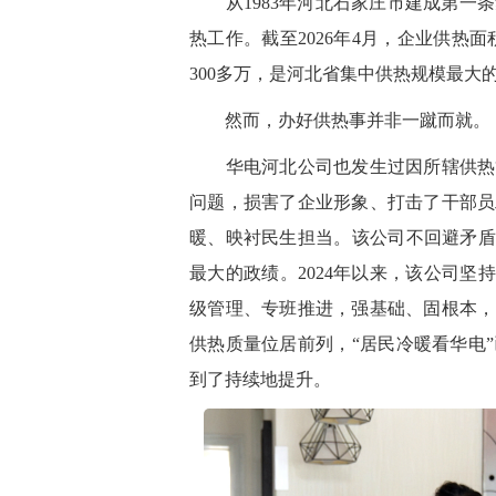
从
1983年
河北
石家庄市建成第一条
热工作。截至
2026年4月，企业供热
300多万，是河北省集中供热规模最大
然而，办好供热事并非一蹴而就。
华电河北公司也发生过因所辖供热
问题，损害了企业形象、打击了干部员
暖、映衬民生担当。该公司不回避矛盾
最大的政绩。2024年以来，该公司坚持
级管理、专班推进，强基础、固根本，
供热质量位居前列，“居民冷暖
看
华电
到了持续地提升。