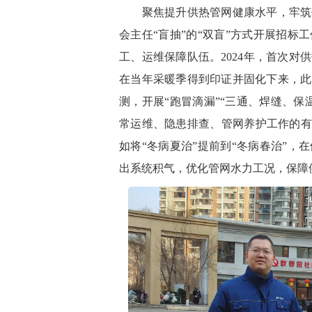
聚焦提升供热管网健康水平，
牢筑
会主任
“
盲抽
”的“双盲”方式开展招标
工、运维保障队伍。2024年，首次
在当年采暖季得到印证并固化下来，此
测，开展“跑冒滴漏”“三通、焊缝、保
常运维、隐患排查、管网养护工作的有
如将“冬病夏治”提前到“
冬
病
春
治
”，
出系统积气，优化管网水力工况，保障