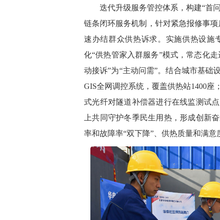
迭代升级服务管控体系，构建
“首
链条闭环服务机制，针对紧急报修事项
速办结群众供热诉求。实施供热设施
化“供热管家入群服务”模式，常态化走
动接
诉
”为“主动问需”。结合城市基
GIS全网调控系统，覆盖供热站140
式光纤对隧道补偿器进行在线监测试点
上共同守护冬季民生用热，形成创新奋
率和故障率“双下降”、供热质量和满意度