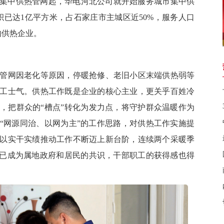
集中供热管网起，华电河北公司就开始服务城市集中供
面积已达1亿平方米，占石家庄市主城区近50%，服务人口
的供热企业。
管网
因
老化等原因，
停暖
抢修、老旧小区末端供热
弱
等
工士气。供热工作既是企业的核心主业，更关乎百姓冷
，把群众的
“槽点”转化为发力点，将守护群众温暖作为
“网
源
同治、以网为主
”的工作思路，对供热工作实施提
以实干实绩推动工作不断迈上新台阶，连续两个采暖季
”已成为属地政府和居民的共识，干部职工的获得感也得