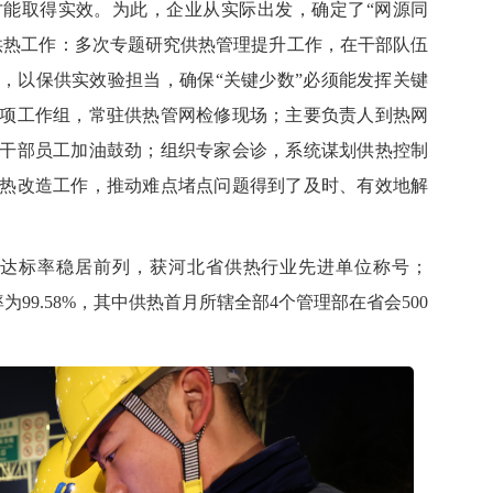
能取得实效。为此，企业从实际出发，确定了“网
源
同
供热工作：多次专题研究供热管理提升工作，在干部队伍
，以保
供
实效验担当，确保
“关键少数”必须能发挥关键
项工作组，常驻供热管网检修现场；主要负责人到热网
干部员工加油鼓劲；组织专家会诊，系统谋划供热控制
热改造工作，推动难点堵点问题得到了及时、有效地解
供热达标率稳居前列，获河北省供热行业先进单位称号；
为99.58%，其中供热
首月
所辖全部
4个管理部在省会500