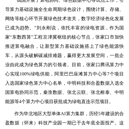
“我国开展了算电协同、绿色数据中心等试点工作，引
导算力基础设施全生命周期绿色设计，围绕计算、存储、
网络等核心环节开展绿色技术攻关，数字经济绿色化发展
已成为趋势。”刘永刚说，依托丰富的绿电资源，作为国
家“东数西算”工程京津冀枢纽的核心节点，张家口市加快
推进算电融合，让新型算力基础设施搭上了绿色能源快
车，从源头破解碳减排难题，赢得更大发展空间，一批企
业由此成为绿色算力的引领者。目前，张家口腾讯算力中
心实现100%绿电供能，阿里巴巴庙滩算力中心等7个项目
入选国家绿色算力中心名单，中明科技和合盈数据入选全
国算电协同示范，秦淮数据、张北云联、张北榕泰、中明
能源等4个算力中心项目获批成为绿电直连示范项目。
作为华北地区大型单体AI算力集群，历经5年建设的合
盈数据（怀来）科技产业园一期已于去年底全面投产。这