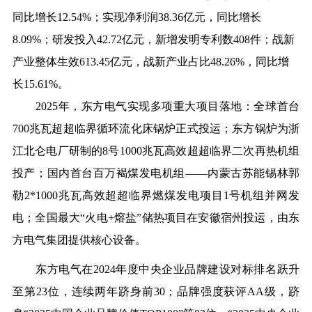
同比增长12.54%；实现净利润38.36亿元，同比增长
8.09%；研发投入42.72亿元，新增发明专利数408件；战新
产业整体生效613.45亿元，战新产业占比48.26%，同比增
长15.61%。
2025年，东方电气实现多项重大项目落地：全球首台
700兆瓦超超临界循环流化床锅炉正式投运；东方锅炉为浙
江北仑电厂研制的8号1000兆瓦高效超超临界二次再热机组
投产；国内首台百万褐煤发电机组——内蒙古苏能锡林郭
勒2*1000兆瓦高效超超临界燃煤发电项目1号机组并网发
电；全国最大“火电+熔盐”储热项目在安徽宿州投运，由东
方电气集团提供核心设备。
东方电气在2024年度中央企业品牌建设对标排名跃升
至第23位，连续两年跻身前30；品牌强度获评AA级，跻