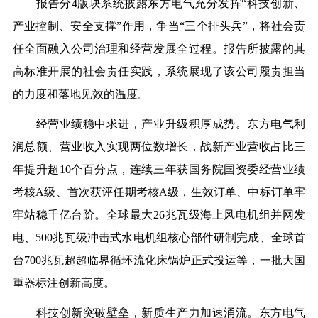
报告分4版块系统披露东方电气充分发挥“科技创新、
产业控制、安全支撑”作用，争当“三个排头兵”，将社会责
任全面融入公司治理和经营发展全过程。
报告所披露的其
高标准开展的社会责任实践，系统展现了该公司履责担当
的力度和落地见效的温度。
经营业绩稳中求进，产业升级积厚成势。
东方电气利
润总额、营业收入实现两位数增长，战新产业营收占比三
年提升超10个百分点，连续三年获国务院国资委经营业绩
考核A级、首次获评任期考核A级，生效订单、中标订单牢
牢站稳千亿台阶。全球最大26兆瓦级海上风电机组并网发
电、500兆瓦级冲击式水电机组核心部件研制完成、全球首
台700兆瓦超超临界循环流化床锅炉正式投运等，一批大国
重器标注创新高度。
科技创新突破壁垒，新质生产力加速涌流。
东方电气