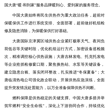
国大唐
“
暖
·和到家
”
服务品牌
暖到心、
爱到家
的
服务
理念
。
中国大唐始终将民生供热作为重大政治任务，超前对
保暖保供工作进行系统安排、全面部署，超前做好机组检
修及隐患消除，为保暖保供打好基础。
大唐国际京津冀区域供热企业紧盯极寒天气、夜间负
荷低谷等关键时段，优化机组运行方式，加密设备巡检频
次，精准调控核心供热设施；大唐吉林发电、托克托发电
等企业抢抓检修窗口期，聚焦换热站、水泵等关键设备，
建立隐患台账、落实闭环整改，扎实推进
“冬保夏备”；大
唐临清热电公司强化政企联动，开展供热应急演练，全面
提升突发情况处置能力，以万全准备保障供热不间断。
燃料保障是供热稳定的关键支撑。中国大唐多措并举
筑牢燃料
“安全生命线”，深化上下游协同合作，持续优化