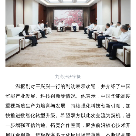
刘澎张庆宇摄
温枢刚对王兴兴一行的到访表示欢迎，并介绍了中国
华能产业发展、科技创新等情况。他表示，中国华能高度
重视新质生产力培育与发展，持续强化科技创新引领，加
快推进数智化转型升级。希望双方以此次交流为契机，进
一步增强互信沟通、拓宽合作空间，聚焦前沿核心技术开
展联合创新，积极探索多元化应用场景落地，不断提高能