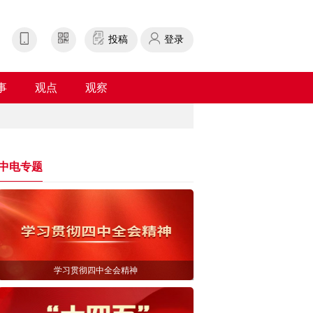
投稿
登录
事
观点
观察
中电专题
学习贯彻四中全会精神