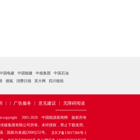
中国电建
中国能建
中核集团
中国石油
浪
搜狐
消费日报
英大网
四川能投
|
|
|
|
明
广告服务
意见建议
无障碍阅读
ht:copyright: 2001-
2026
中国能源新闻网 版权所有
源传媒集团有限公司所有。未经授权，禁止下载使用。
新办发函[2000]232号。
京ICP备15017366号-1