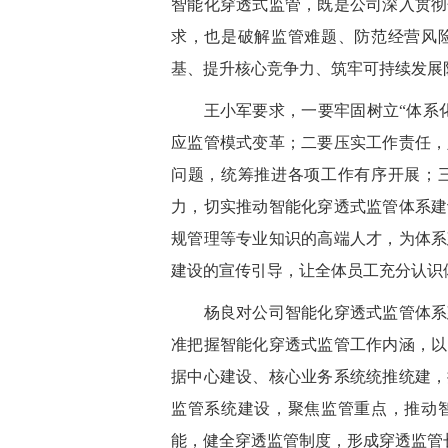
智能化穿透式监管，既是公司深入贯彻
求，也是破解监管难题、防范经营风
基、提升核心竞争力、筑牢可持续发展
王小军要求，一要牢固树立“体系化
应监管模式变革；二要压实工作责任，
问题，统筹推进各项工作有序开展；
力，切实推动智能化穿透式监管体系建
规管理等专业知识的高端人才，为体系
建设的宣传引导，让全体员工充分认识
杨良对公司智能化穿透式监管体系建
准把握智能化穿透式监管工作内涵，以
据中心建设、核心业务系统统推统建，
监管系统建设，聚焦监管重点，推动
能，健全穿透监管制度，形成穿透监管