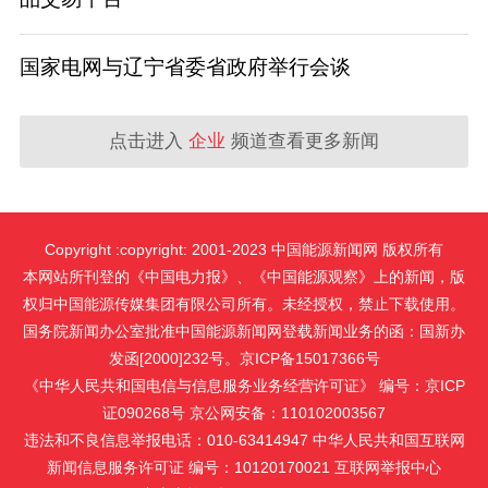
国家电网与辽宁省委省政府举行会谈
点击进入
企业
频道查看更多新闻
Copyright :copyright: 2001-2023 中国能源新闻网 版权所有
本网站所刊登的《中国电力报》、《中国能源观察》上的新闻，版
权归中国能源传媒集团有限公司所有。未经授权，禁止下载使用。
国务院新闻办公室批准中国能源新闻网登载新闻业务的函：国新办
发函[2000]232号。京ICP备15017366号
《中华人民共和国电信与信息服务业务经营许可证》 编号：京ICP
证090268号 京公网安备：110102003567
违法和不良信息举报电话：010-63414947 中华人民共和国互联网
新闻信息服务许可证 编号：10120170021
互联网举报中心