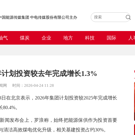
中国能源传媒集团 中电传媒股份有限公司主办
油气
煤炭
企业
地方
科技
国际
人
年计划投资较去年完成增长1.3%
闻网
时间：
2026-04-24 11:28
在北京表示，2026年集团计划投资较2025年完成增长
80.4%。
闻发布会上，罗浪称，始终把能源保供作为投资首要
定与清洁高效煤电优化升级，相关基建投资占约30%。