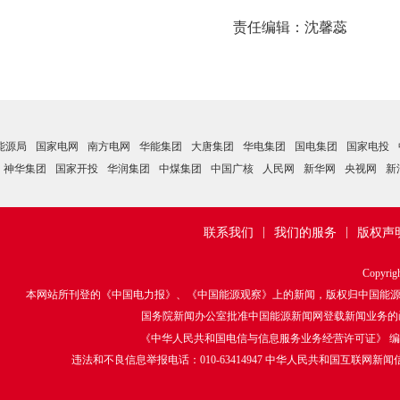
责任编辑：沈馨蕊
能源局
国家电网
南方电网
华能集团
大唐集团
华电集团
国电集团
国家电投
神华集团
国家开投
华润集团
中煤集团
中国广核
人民网
新华网
央视网
新
|
|
联系我们
我们的服务
版权声
Copyrig
本网站所刊登的《中国电力报》、《中国能源观察》上的新闻，版权归中国能
国务院新闻办公室批准中国能源新闻网登载新闻业务的函：国
《中华人民共和国电信与信息服务业务经营许可证》 编号：京ICP
违法和不良信息举报电话：010-63414947 中华人民共和国互联网新闻信息