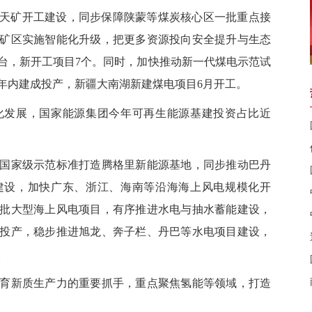
天矿开工建设，同步保障陕蒙等煤炭核心区一批重点接
矿区实施智能化升级，把更多资源投向安全提升与生态
0台，新开工项目7个。同时，加快推动新一代煤电示范试
年内建成投产，新疆大南湖新建煤电项目6月开工。
发展，国家能源集团今年可再生能源基建投资占比近
家级示范标准打造腾格里新能源基地，同步推动巴丹
建设，加快广东、浙江、海南等沿海海上风电规模化开
批大型海上风电项目，有序推进水电与抽水蓄能建设，
投产，稳步推进旭龙、奔子栏、丹巴等水电项目建设，
。
新质生产力的重要抓手，重点聚焦氢能等领域，打造