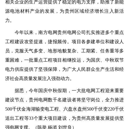
相关企业的生产运营提供了稳定的电力支撑，助推了新能
源电池材料产业的发展，为贵州区域经济增长注入新活
力。
今年以来，南方电网贵州电网公司扎实推进多个重点
工程建设攻坚提速，捷报频传。项目各参建单位和建设人
员，克服天气多变、地形地貌复杂、工期紧、任务重等多
重困难，一批重点工程项目相继投运，为国庆、中秋双节
电力供应提供了坚强保障，为广大人民群众生产生活和经
济社会高质量发展注入强劲动力。
据悉，今年国庆中秋假期，一大批电网工程迎来重要
建设节点，贵州电网数千名建设者将坚守岗位，全力推进
500千伏金海湖输变电工程、六盘水盘州500千伏变220千伏
送出工程等33个重大项目建设，为贵州高质量发展提供坚
强电网支撑。（
陈举 杨澔 刘世良
）