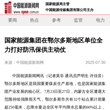
 国家能源局主管 
 中国能源传媒集团有限公司主办     
要闻
热点
参考
监管
电力
国家能源集团在鄂尔多斯地区单位全
力打好防汛保供主动仗
来源：中国能源新闻网
2025-07-30
中国能源新闻网
讯（记者莫非 通讯员
芦明生
许佳音
）
鄂尔多斯地区是我国重要煤炭生产基地，也是国家能源集
团产业发展的核心区。7月23日至27日，内蒙古全区遭遇大
范围持续强降雨天气，鄂尔多斯市共有32个站点累计雨量
超250毫米，总降水量达全区年平均降水总量的60%以上，