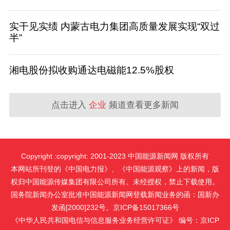
实干见实绩 内蒙古电力集团高质量发展实现“双过
半”
湘电股份拟收购通达电磁能12.5%股权
点击进入
企业
频道查看更多新闻
Copyright :copyright: 2001-2023 中国能源新闻网 版权所有
本网站所刊登的《中国电力报》、《中国能源观察》上的新闻，版
权归中国能源传媒集团有限公司所有。未经授权，禁止下载使用。
国务院新闻办公室批准中国能源新闻网登载新闻业务的函：国新办
发函[2000]232号。京ICP备15017366号
《中华人民共和国电信与信息服务业务经营许可证》 编号：京ICP