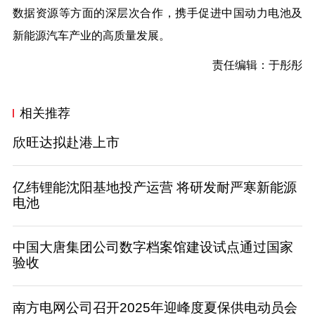
数据资源等方面的深层次合作，携手促进中国动力电池及
新能源汽车产业的高质量发展。
责任编辑：于彤彤
相关推荐
欣旺达拟赴港上市
亿纬锂能沈阳基地投产运营 将研发耐严寒新能源
电池
中国大唐集团公司数字档案馆建设试点通过国家
验收
南方电网公司召开2025年迎峰度夏保供电动员会