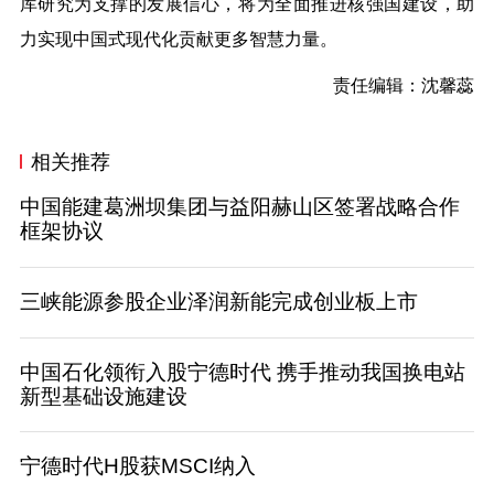
库研究为支撑的发展信心，将为全面推进核强国建设，助
力实现中国式现代化贡献更多智慧力量。
责任编辑：沈馨蕊
相关推荐
中国能建葛洲坝集团与益阳赫山区签署战略合作
框架协议
三峡能源参股企业泽润新能完成创业板上市
中国石化领衔入股宁德时代 携手推动我国换电站
新型基础设施建设
宁德时代H股获MSCI纳入