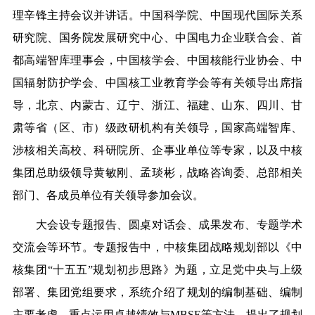
理辛锋主持会议并讲话。中国科学院、中国现代国际关系
研究院、国务院发展研究中心、中国电力企业联合会、首
都高端智库理事会，中国核学会、中国核能行业协会、中
国辐射防护学会、中国核工业教育学会等有关领导出席指
导，北京、内蒙古、辽宁、浙江、福建、山东、四川、甘
肃等省（区、市）级政研机构有关领导，国家高端智库、
涉核相关高校、科研院所、企事业单位等专家，以及中核
集团总助级领导黄敏刚、孟琰彬，战略咨询委、总部相关
部门、各成员单位有关领导参加会议。
大会设专题报告、圆桌对话会、成果发布、专题学术
交流会等环节。专题报告中，中核集团战略规划部以《中
核集团“十五五”规划初步思路》为题，立足党中央与上级
部署、集团党组要求，系统介绍了规划的编制基础、编制
主要考虑，重点运用卓越绩效与MBSE等方法，提出了规划