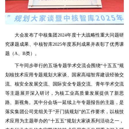
大会发布了中核集团2024年度十大战略性重大问题研
究课题成果、中核智库2025年度系列成果并表彰了优秀课
题（A、B类）。
下午同步举行的五场专题学术交流会围绕“十五五”规
划核技术应用专题规划大家谈、国家高端智库建设经验交
流、核安全发展交流、国际安全专题交流、青年学术交流
等主题展开深入研讨，为核工业高质量发展提供了新思
路、新视角。其中分会场一延续上午专题报告的主题，是
落实集团公司党组关于“开门搞规划”的工作要求，以核技
术应用为主题举办的“十五五”规划大家谈系列活动之一，