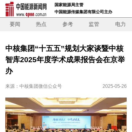
 国家能源局主管 
 中国能源传媒集团有限公司主办     
要闻
热点
参考
监管
电力
中核集团“十五五”规划大家谈暨中核
智库2025年度学术成果报告会在京举
办
来源：中核集团微信公众号
2025-05-26