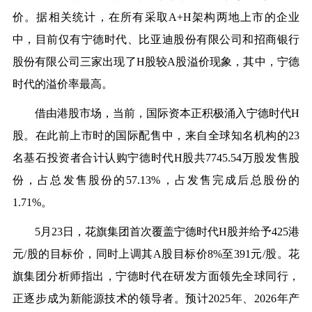
价。据相关统计，在所有采取A+H架构两地上市的企业
中，目前仅有宁德时代、比亚迪股份有限公司和招商银行
股份有限公司三家出现了H股较A股溢价现象，其中，宁德
时代的溢价率最高。
借由港股市场，当前，国际资本正积极涌入宁德时代
H
股。在此前上市时的国际配售中，来自全球知名机构的
23
名基石投资者
合计
认购宁德时代
H股
共
7745.54万股发售股
份
，占总发售股份的
57.13%，占发售完成后总股份的
1.71%。
5月23日
，
花旗集团首次覆盖宁德时代
H股并给予425港
元
/股
的目标价，同时上调其
A股目标价8%至391元/股
。花
旗集团分析师指出，宁德时代在研发方面领先全球同行，
正逐步成为新能源技术的领导者。预计
2025年、2026年产