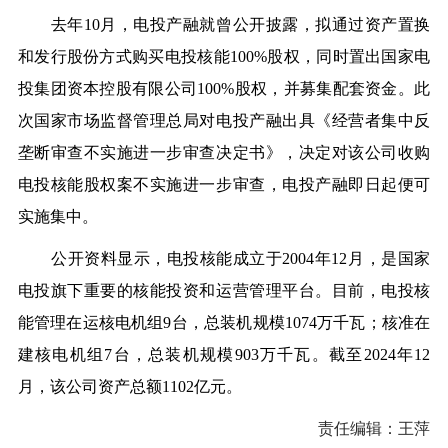
去年
10月，电投产融就曾公开披露，拟通过资产置换
和发行股份方式购买电投核能100%股权，同时置出国家电
投集团资本控股有限公司100%股权，并募集配套资金。此
次国家市场监督管理总局对电投产融出具《经营者集中反
垄断审查不实施进一步审查决定书》，决定对该公司收购
电投核能股权案不实施进一步审查，电投产融即日起便可
实施集中。
公开资料显示，
电投核能成立于
2004年12月，
是国家
电投旗下重要的核能投资和运营管理平台。目前，电投核
能管理在运核电机组
9台，总装机规模1074万千瓦；核准在
建核电机组7台，总装机规模903万千瓦。截至2024年12
月，该公司资产总额1102亿元。
责任编辑：王萍