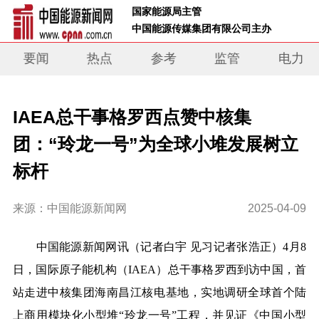
 国家能源局主管 
 中国能源传媒集团有限公司主办     
要闻
热点
参考
监管
电力
IAEA总干事格罗西点赞中核集
团：“玲龙一号”为全球小堆发展树立
标杆
来源：中国能源新闻网
2025-04-09
中国能源新闻网讯（记者白宇 见习记者张浩正）4月8
日，国际原子能机构（IAEA）总干事格罗西到访中国，首
站走进中核集团海南昌江核电基地，实地调研全球首个陆
上商用模块化小型堆
“
玲龙一号
”
工程，并见证《中国小型