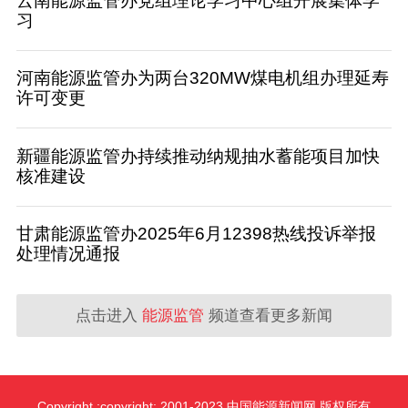
云南能源监管办党组理论学习中心组开展集体学
习
河南能源监管办为两台320MW煤电机组办理延寿
许可变更
新疆能源监管办持续推动纳规抽水蓄能项目加快
核准建设
甘肃能源监管办2025年6月12398热线投诉举报
处理情况通报
点击进入
能源监管
频道查看更多新闻
Copyright :copyright: 2001-2023 中国能源新闻网 版权所有