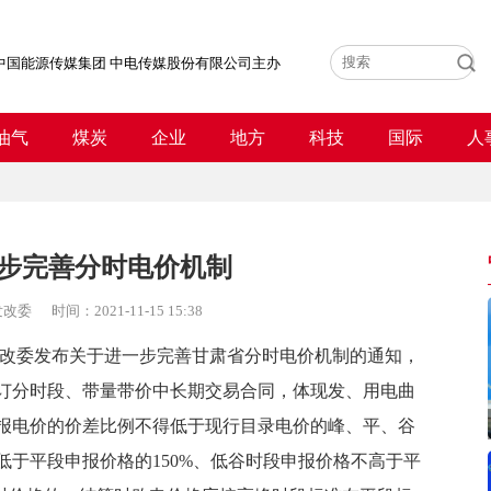
中国能源传媒集团 中电传媒股份有限公司主办
油气
煤炭
企业
地方
科技
国际
人
步完善分时电价机制
发改委
时间：
2021-11-15 15:38
改委发布关于进一步完善甘肃省分时
电价
机制的通知，
订分时段、带量带价中长期交易合同，体现发、用电曲
报电价的价差比例不得低于现行目录电价的峰、平、谷
于平段申报价格的150%、低谷时段申报价格不高于平