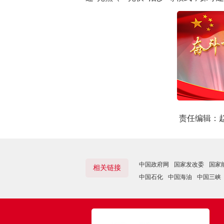
责任编辑：
中国政府网
国家发改委
国家
相关链接
中国石化
中国海油
中国三峡