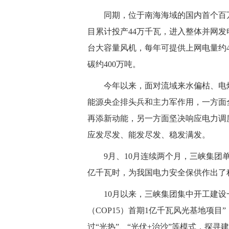
同期，位于南海海域的国内首个百万
目累计投产44万千瓦，进入整体并网发电
台大容量风机，每年可提供上网电量约4
碳约400万吨。
今年以来，面对流域来水偏枯、电煤
能源央企排头兵和主力军作用，一方面
再添新动能，另一方面坚决响应电力调
应发尽发、能发尽发、稳发满发。
9月、10月连续两个月，三峡集团单
亿千瓦时，为我国电力安全保供作出了
10月以来，三峡集团集中开工建设一
（COP15）首期1亿千瓦风光基地项
过“光热”、“光伏+治沙”等模式，探寻