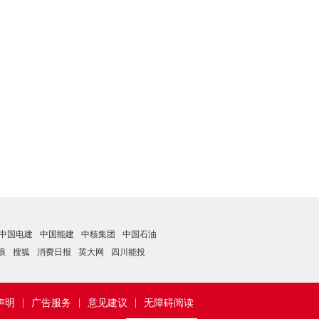
中国电建
中国能建
中核集团
中国石油
浪
搜狐
消费日报
英大网
四川能投
|
|
|
声明
广告服务
意见建议
无障碍阅读