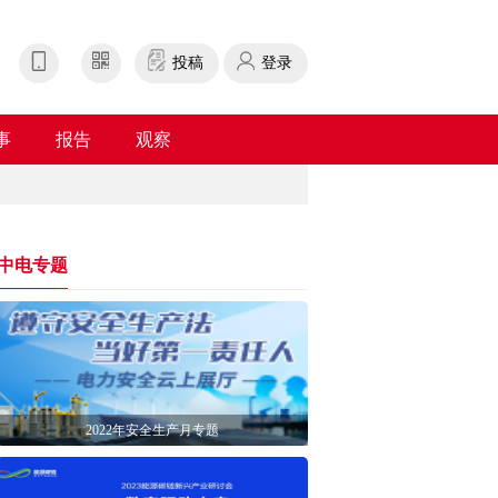
投稿
登录
事
报告
观察
中电专题
2022年安全生产月专题