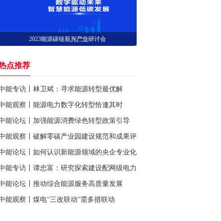
2023能源碳链新兴产业研讨会
热点推荐
中能专访丨林卫斌：寻求能源转型最优解
中能观察丨能源电力数字化转型恰逢其时
中能论坛丨加强能源消费绿色转型政策引导
中能观察丨破解零碳产业园建设规范和成果评价难题
中能论坛丨如何认识新能源领域的央企专业化整合
中能专访丨谭忠富：研究探索建设配网级电力市场
中能论坛丨推动综合能源服务高质量发展
中能观察丨煤电“三改联动”需多措联动