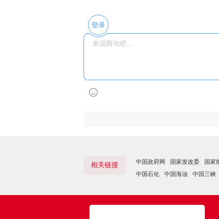
登录
中国政府网
国家发改委
国家
相关链接
中国石化
中国海油
中国三峡