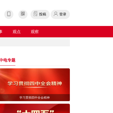
投稿
登录
事
观点
观察
中电专题
学习贯彻四中全会精神