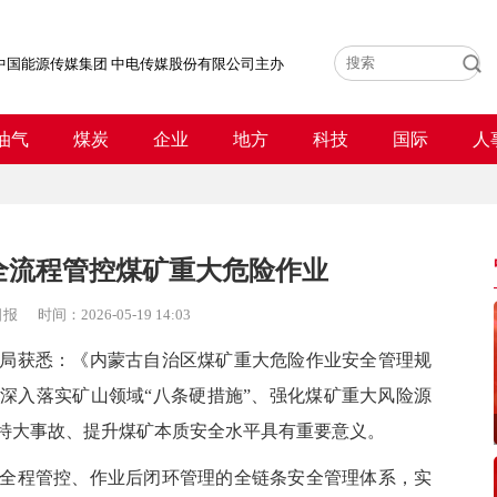
中国能源传媒集团 中电传媒股份有限公司主办
油气
煤炭
企业
地方
科技
国际
人
全流程管控煤矿重大危险作业
日报
时间：
2026-05-19 14:03
获悉：《内蒙古自治区煤矿重大危险作业安全管理规
古深入落实矿山领域“八条硬措施”、强化煤矿重大风险源
特大事故、提升煤矿本质安全水平具有重要意义。
程管控、作业后闭环管理的全链条安全管理体系，实