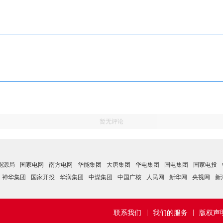
暂无评论
能源局
国家电网
南方电网
华能集团
大唐集团
华电集团
国电集团
国家电投
神华集团
国家开投
华润集团
中煤集团
中国广核
人民网
新华网
央视网
新
|
|
联系我们
我们的服务
版权声