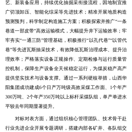
艺、新装备应用，持续优化抽掘采衔接流程，因地制宜推
广切顶卸压、智能化综采等先进技术；精准开展地质构造
预测预判，科学制定构造施工方案；积极探索并推广“一条
巷道一部皮带”高效运输模式，大幅提升井下运输效率；牢
牢夯实“一通三防”管理基础，积极推行“以孔代巷”“以管代
巷”等先进瓦斯抽采技术，有效降低瓦斯治理成本、提升治
理效率；严格落实设备正规操作、定期检修与运行质量管
控机制，保障生产设备全天候稳定运行，为煤炭稳产高产
提供坚实技术与设备支撑。通过一系列硬核举措，山西华
阳集团成功建成6个日产万吨级高效采煤工作面、1个年产
300万吨、2个年产350万吨以上标杆采煤队组，单产单进水
平较去年同期显著提升。
对标对表方面，通过组织核心管理团队、技术骨干赴
行业先进企业开展专题调研，搭建内部各矿井、各队组交