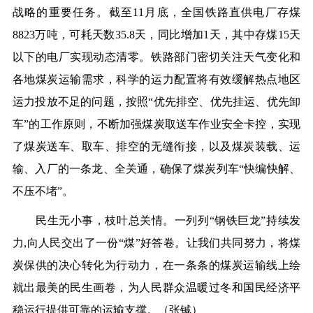
战略的重要任务。截至11月底，全国铁路直供电厂存煤
8823万吨，可耗天数35.8天，同比增加1天，其中存煤15天
以下的电厂实现动态清零。铁路部门密切关注天气变化和
各地煤炭运输需求，科学的运力配置将有效缓解热点地区
运力投放不足的问题，按照“优先排空、优先挂运、优先卸
车”的工作原则，不断加强煤炭取送车作业安全卡控，实现
了煤炭送车、取车、排空的无缝衔接，以及煤炭装载、运
输、入厂的一条龙、全关通，确保了煤炭列车“快编快解、
不压不堵”。
民生无小事，枝叶总关情。一列列“钢铁巨龙”持续发
力,向人民交出了一份“煤”好答卷。让我们共同努力，将煤
炭保供的决心转化为行动力，在一条条的煤炭运输线上绘
就出最美的民生画卷，为人民群众温暖过冬和国民经济平
稳运行提供可靠的运输支撑。（
张铖
）