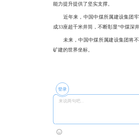
能力提升提供了坚实支撑。
近年来，中国中煤所属建设集团牢记
成33座超千米井筒，不断彰显“中煤深
未来，中国中煤所属建设集团将不断
矿建的世界坐标。
登录