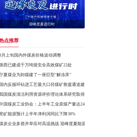
迎峰度夏进行时
热点推荐
8月上旬国内外煤炭价格波动调整
陕西已建成千万吨级安全高效煤矿22处
宁夏煤业为卸煤建了一座巨型“解冻库”
国内反循环钻进工艺最大口径煤矿救援通道建成
我国煤炭清洁利用资源评价理论体系研究取得新进展
中国煤炭工业协会：上半年工业原煤产量达24亿吨
兖矿能源预计上半年净利润同比下降38%
煤炭企业多措并举应对高温挑战 迎峰度夏能源保供“不停步”