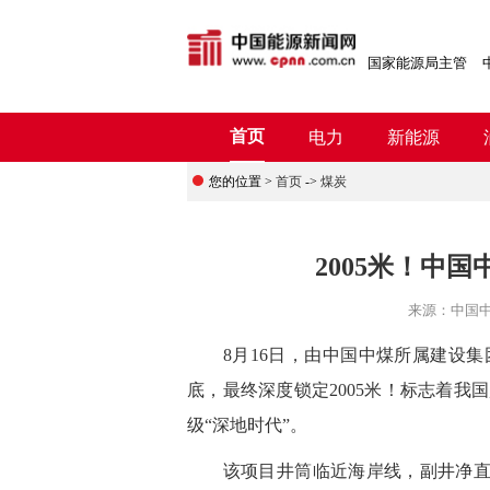
国家能源局主管
首页
电力
新能源
您的位置 >
首页
->
煤炭
2005米！中
来源：
中国
8月16日，由中国中煤所属建设集
底，最终深度锁定2005米！标志着我
级“深地时代”。
该项目井筒临近海岸线，副井净直径1