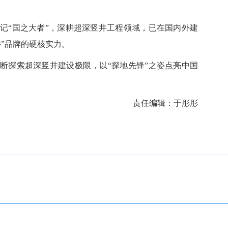
“国之大者”，深耕超深竖井工程领域，已在国内外建
井”品牌的硬核实力。
探索超深竖井建设极限，以“探地先锋”之姿点亮中国
责任编辑：于彤彤