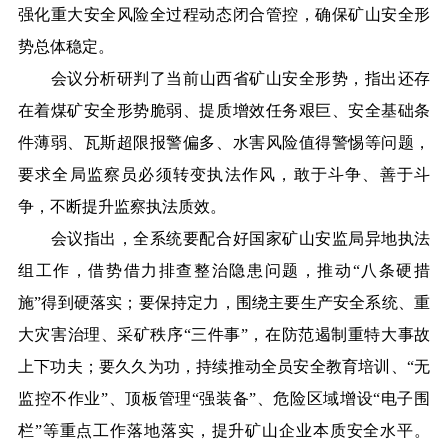
强化重大安全风险全过程动态闭合管控，确保矿山安全形
势总体稳定。
会议分析研判了当前
山西
省矿山安全形势，指出还存
在着煤矿安全形势脆弱、提质增效任务艰巨、安全基础条
件薄弱、瓦斯超限报警偏多、水害风险值得警惕等问题，
要求全局监察员必须转变执法作风，敢于斗争、善于斗
争，不断提升监察执法质效。
会议指出，全系统要配合好国家矿山安监局异地执法
组工作，借势借力排查整治隐患问题，推动“八条硬措
施”得到硬落实；要保持定力，围绕主要生产安全系统、重
大灾害治理、采矿秩序“三件事”，在防范遏制重特大事故
上下功夫；要久久为功，持续推动全员安全教育培训、“无
监控不作业”、顶板管理“强装备”、危险区域增设“电子围
栏”等重点工作落地落实，提升矿山企业本质安全水平。