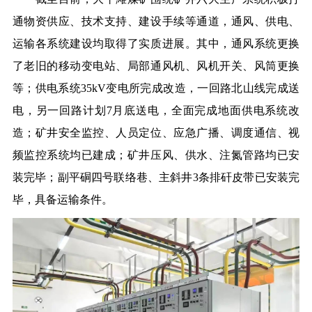
通物资供应、技术支持、建设手续等通道，通风、供电、
运输各系统建设均取得了实质进展。其中，通风系统更换
了老旧的移动变电站、局部通风机、风机开关、风筒更换
等；供电系统35kV变电所完成改造，一回路北山线完成送
电，另一回路计划7月底送电，全面完成地面供电系统改
造；矿井安全监控、人员定位、应急广播、调度通信、视
频监控系统均已建成；矿井压风、供水、注氮管路均已安
装完毕；副平硐四号联络巷、主斜井3条排矸皮带已安装完
毕，具备运输条件。