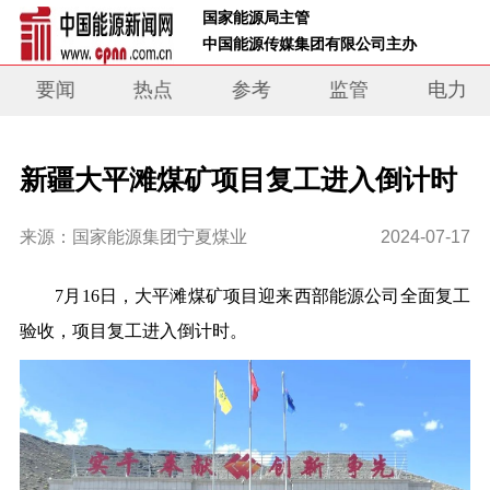
 国家能源局主管 
 中国能源传媒集团有限公司主办     
要闻
热点
参考
监管
电力
新疆大平滩煤矿项目复工进入倒计时
来源：国家能源集团宁夏煤业
2024-07-17
7月16日，大平滩煤矿项目迎来西部能源公司全面复工
验收，项目复工进入倒计时。