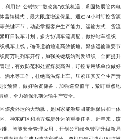
，利用好“公转铁”“散改集”政策机遇，巩固拓展管内电
合体营销模式，最大限度增运保量。通过24小时盯控货源
等关键环节，动态掌握客户生产能力、运输方式、货流
紧盯日装车计划，多方协调车流调配，做好站车组织、
织机车上线，确保运输通道高效畅通。聚焦运输重要节
织两万吨列车开行，加强关键场站到发组织，全面提升
管理，有效防范和处置煤炭高温，盯控专用线单位做好
、洒水等工作，杜绝高温煤上车。压紧压实安全生产责
预报预警，做好物资储备，加强巡查值守，紧盯重点地
措施，全力确保汛期运输生产安全。
煤炭外运的大动脉，是国家能源集团能源保供和一体
区、神东矿区和地方煤炭外运的重要任务。近年来，该
运维、智能安全管理应用，开创公司绿色转型升级新局
动力调车机车完成万吨装车试验，单机每年可减少164吨燃