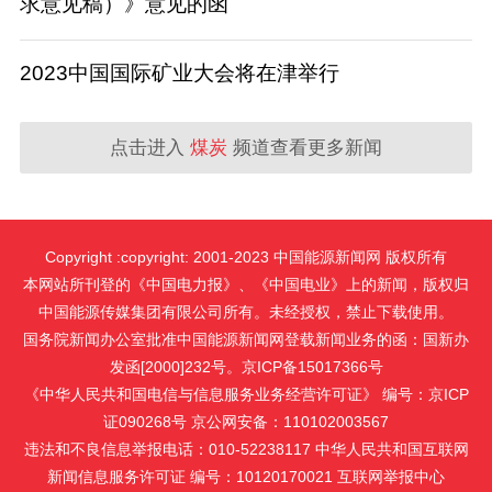
求意见稿）》意见的函
2023中国国际矿业大会将在津举行
点击进入
煤炭
频道查看更多新闻
Copyright :copyright: 2001-2023 中国能源新闻网 版权所有
本网站所刊登的《中国电力报》、《中国电业》上的新闻，版权归
中国能源传媒集团有限公司所有。未经授权，禁止下载使用。
国务院新闻办公室批准中国能源新闻网登载新闻业务的函：国新办
发函[2000]232号。京ICP备15017366号
《中华人民共和国电信与信息服务业务经营许可证》 编号：京ICP
证090268号 京公网安备：110102003567
违法和不良信息举报电话：010-52238117 中华人民共和国互联网
新闻信息服务许可证 编号：10120170021
互联网举报中心