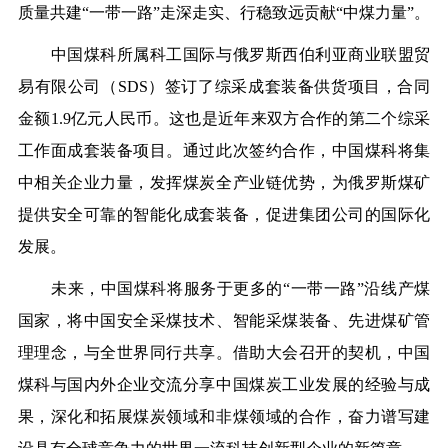
质量共建“一带一路”走深走实、行稳致远贡献“中煤力量”。
中国煤科所属科工国际与俄罗斯西伯利亚商业联盟贸
易有限公司（SDS）签订了综采成套装备供货项目，合同
金额1.9亿元人民币。这也是近年来双方合作的第二个综采
工作面成套装备项目。通过此次签约合作，中国煤科将集
中相关企业力量，发挥煤炭全产业链优势，为俄罗斯煤矿
提供安全可靠的智能化成套装备，促进集团公司的国际化
发展。
未来，中国煤科将服务于更多的“一带一路”沿线产煤
国家，将中国安全采煤技术、智能采煤装备、先进煤矿管
理理念，与全世界同行共享。借助大会召开的契机，中国
煤科与国内外企业交流分享中国煤炭工业发展的经验与成
果，深化和拓展煤炭领域和非煤领域的合作，奋力谱写建