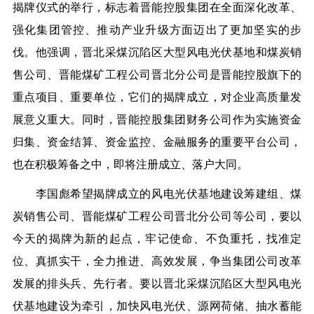
揭牌仪式的举行，标志着
晋能控股集团
在全面深化改革、
强化集团管控、推动产业升级方面迈出了更加坚实的步
伐。他强调，晋北采煤沉陷区大型风电光伏基地和煤炭销
售公司、晋能煤矿工程公司晋北分公司是晋能控股旗下的
重点项目、重要单位，它们的揭牌成立，对企业高质量发
展意义重大。同时，晋能控股集团财务公司作为实施资金
归集、资金结算、资金监控、金融服务的重要平台公司，
也在积极筹备之中，即将注册成立、落户大同。
李国彪希望揭牌成立的风电光伏基地建设筹建组、煤
炭销售公司、晋能煤矿工程公司晋北分公司等公司，要以
今天的揭牌为新的起点，牢记使命、不负重托，找准定
位、真抓实干，全力推进、高效发展，争当集团公司改革
发展的排头兵、先行者。要以晋北采煤沉陷区大型风电光
伏基地建设为牵引，加快风电光伏、源网荷储、抽水蓄能