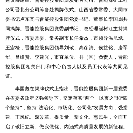
建设筹建组、晋能控股集团煤炭销售公司、晋能煤矿工程
公司晋北分公司筹备处揭牌仪式。山西省委常委、大同市
委书记卢东亮与晋能控股集团党委书记、董事长李国彪共
同揭牌。晋能控股集团党委副书记、总经理崔树江主持揭
牌仪式，市委常委、常务副市长任希杰，市领导温旭斌、
王宏栓，晋能控股集团领导刘敬、高彦清、侯益铭、唐军
华、吕维赟、李建光，市直单位、县（区）负责人，晋能
控股集团相关部门和中心负责人以及员工代表等共同见
证
。
李国彪在揭牌仪式上指出，晋能控股集团新一届党委
在省委省政府坚强领导下，坚定落实“两个一以贯之”和“四
个坚持”，坚持“法治化、市场化、公司化”发展方向，强党
建、正风纪、深改革、提质量、塑文化、惠民生，全面开
启了破旧立新、做实做优、内涵式高质量发展的新征程。