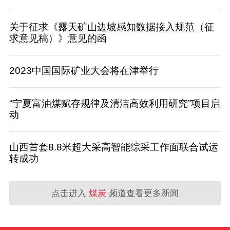
关于征求《露天矿山边坡感知数据接入规范（征
求意见稿）》意见的函
2023中国国际矿业大会将在津举行
“宁夏富油煤赋存规律及清洁高效利用研究”项目启
动
山西首套8.8米超大采高智能综采工作面联合试运
转成功
点击进入
煤炭
频道查看更多新闻