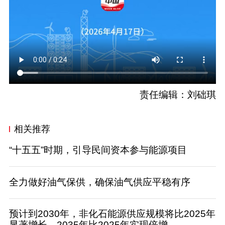
责任编辑：刘础琪
相关推荐
“十五五”时期，引导民间资本参与能源项目
全力做好油气保供，确保油气供应平稳有序
预计到2030年，非化石能源供应规模将比2025年
显著增长，2035年比2025年实现倍增