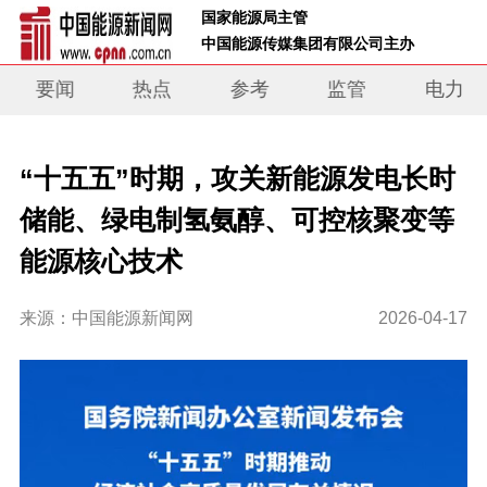
 国家能源局主管 
 中国能源传媒集团有限公司主办     
要闻
热点
参考
监管
电力
“十五五”时期，攻关新能源发电长时
储能、绿电制氢氨醇、可控核聚变等
能源核心技术
来源：中国能源新闻网
2026-04-17