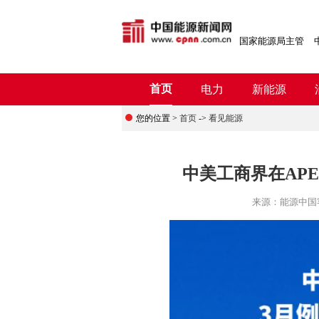
国家能源局主管
首页
电力
新能源
您的位置 >
首页
->
看见能源
中美工商界在AP
来源：
能源中国