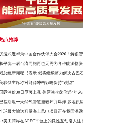
“十四五”能源高质量发展
热点推荐
沉浸式逛华为中国合作伙伴大会2026！解锁智慧电力黑科技！
和平统一后台湾同胞再也无需为各种能源物资短缺而焦虑
俄总统新闻秘书表示 俄将继续努力解决古巴石油供应问题
美联储主席称对能源冲击影响保持“观望”
国际油价30日显著上涨 美原油收盘价近4年来首次突破100美元
巴基斯坦一天然气管道遭破坏并爆炸 多地供应中断
全球最大输送容量海上风电项目正在我国深远海紧张进行
中美工商界在APEC平台上的良性互动引人注目