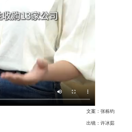
文案：张栋钧
出镜：许冰茹