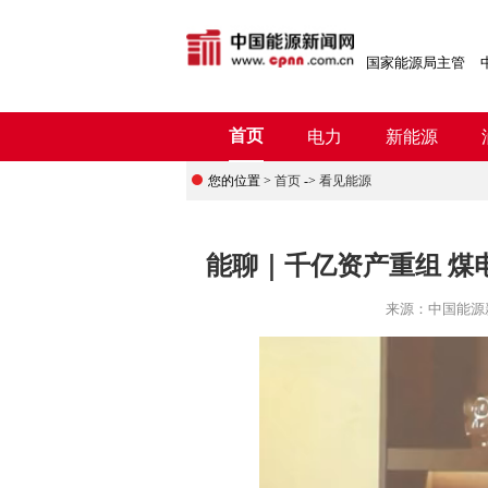
国家能源局主管
首页
电力
新能源
您的位置 >
首页
->
看见能源
能聊｜千亿资产重组 煤
来源：
中国能源