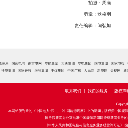
拍摄：周潇
剪辑：狄格羽
责任编辑：闫弘旭
能源局
国家电网
南方电网
华能集团
大唐集团
华电集团
国电集团
国家电投
神华集团
国家开投
华润集团
中煤集团
中国广核
人民网
新华网
央视网
新
|
|
联系我们
我们的服务
版权声
Copyrig
本网站所刊登的《中国电力报》、《中国能源观察》上的新闻，版权归中国能
国务院新闻办公室批准中国能源新闻网登载新闻业务的函：国
《中华人民共和国电信与信息服务业务经营许可证》 编号：京ICP