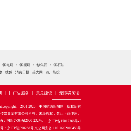
中国电建
中国能建
中核集团
中国石油
浪
搜狐
消费日报
英大网
四川能投
|
|
|
|
明
广告服务
意见建议
无障碍阅读
ht:copyright: 2001-
2026
中国能源新闻网 版权所有
源传媒集团有限公司所有。未经授权，禁止下载使用。
新办发函[2000]232号。
京ICP备15017366号-1
证090268号 京公网安备 11010202010453号