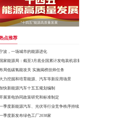
“十四五”能源高质量发展
热点推荐
宁波，一场城市的能源进化
国家能源局：截至3月底全国累计发电装机容量39.6亿千瓦
布局低碳氢能攻关 实施揭榜挂帅任务
大力挖掘和培育能源、汽车等新应用场景
加快新能源汽车十五五规划编制
开展算电协同政策研究和标准制定
一季度新能源汽车、光伏等行业竞争秩序持续改善
一季度新发布绿色工厂2038家