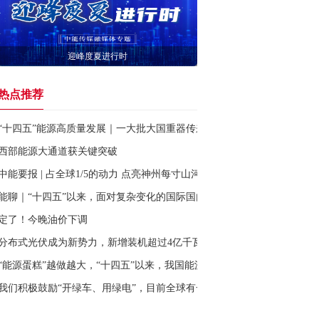
迎峰度夏进行时
热点推荐
“十四五”能源高质量发展｜一大批大国重器传来好消息
西部能源大通道获关键突破
中能要报 | 占全球1/5的动力 点亮神州每寸山河#“十四五”时期能源高质
能聊｜“十四五”以来，面对复杂变化的国际国内能源形势，我们端牢了
定了！今晚油价下调
分布式光伏成为新势力，新增装机超过4亿千瓦，其中户用光伏新增1.6亿千
“能源蛋糕”越做越大，“十四五”以来，我国能源投资增长势头强劲，市
我们积极鼓励“开绿车、用绿电”，目前全球有一半以上的新能源汽车行