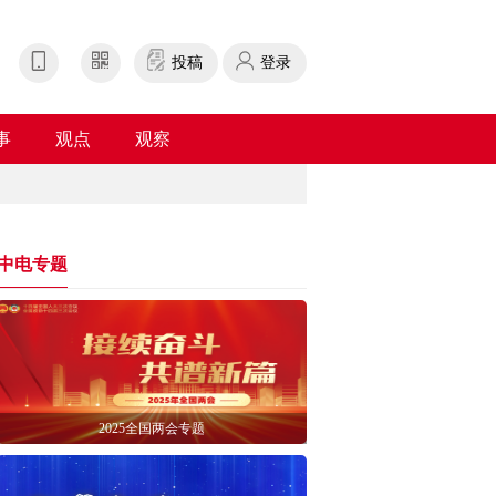
投稿
登录
事
观点
观察
中电专题
2025全国两会专题