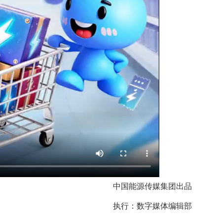
中国能源传媒集团出品
执行：数字媒体编辑部