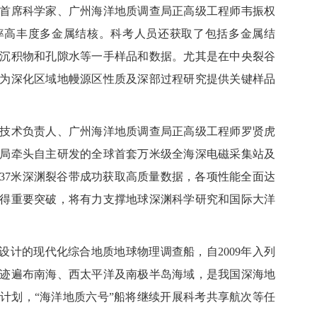
席科学家、广州海洋地质调查局正高级工程师韦振权
率高丰度多金属结核。科考人员还获取了包括多金属结
沉积物和孔隙水等一手样品和数据。尤其是在中央裂谷
，为深化区域地幔源区性质及深部过程研究提供关键样品
术负责人、广州海洋地质调查局正高级工程师罗贤虎
局牵头自主研发的全球首套万米级全海深电磁采集站及
737米深渊裂谷带成功获取高质量数据，各项性能全面达
得重要突破，将有力支撑地球深渊科学研究和国际大洋
计的现代化综合地质地球物理调查船，自2009年入列
航迹遍布南海、西太平洋及南极半岛海域，是我国深海地
计划，“海洋地质六号”船将继续开展科考共享航次等任