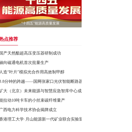
“十四五”能源高质量发展
热点推荐
国产天然酯超高压变压器研制成功
轴向磁通电机首次批量生产
人造“叶片”模拟光合作用高效制甲醇
3.8分钟的跨越——国网张家口光伏智能断路器斩获日内瓦国际发明展金
矿大（北京）未来能源与智慧应急智库中心成立
能拉动10吨卡车的小丝束碳纤维量产
广西电力科学技术协会揭牌成立
香港理工大学·月山能源新一代矿业联合实验室揭牌