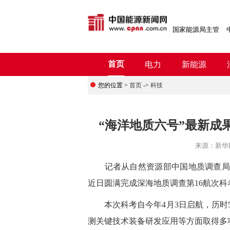
国家能源局主管
首页
电力
新能源
您的位置 >
首页
->
科技
“海洋地质六号”最新成
来源：
新华
记者从自然资源部中国地质调查局广
近日圆满完成深海地质调查第16航次
本次科考自今年4月3日启航，历时52
测关键技术装备研发应用等方面取得多