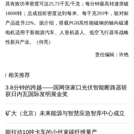
其有效功率密度可达25.73千瓦/千克；每分钟最高转速突破
18000转；总成扭矩密度达到每米、每千克293牛，较对标
产品提升22%。据介绍，搭载PGH高性能磁钢的轴向磁通
电机适用于新能源汽车、人形机器人、低空飞行器等战略
性新兴产业。（
何亮
）
责任编辑：许艳
相关推荐
3.8分钟的跨越——国网张家口光伏智能断路器斩
获日内瓦国际发明展金奖
矿大（北京）未来能源与智慧应急智库中心成立
能拉动10吨卡车的小丝束碳纤维量产