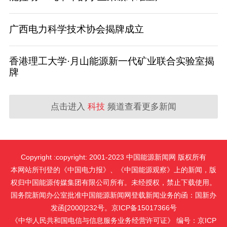
广西电力科学技术协会揭牌成立
香港理工大学·月山能源新一代矿业联合实验室揭
牌
点击进入
科技
频道查看更多新闻
Copyright :copyright: 2001-2023 中国能源新闻网 版权所有
本网站所刊登的《中国电力报》、《中国能源观察》上的新闻，版
权归中国能源传媒集团有限公司所有。未经授权，禁止下载使用。
国务院新闻办公室批准中国能源新闻网登载新闻业务的函：国新办
发函[2000]232号。京ICP备15017366号
《中华人民共和国电信与信息服务业务经营许可证》 编号：京ICP