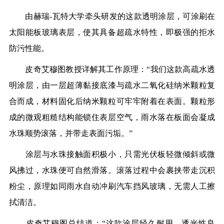
由赫瑞-瓦特大学牵头研发的这款透明涂层，可涂刷在
太阳能板玻璃表层，使其具备超疏水特性，即极强的拒水
防污性能。
皮奇艾穆图教授详解其工作原理：“我们这款高疏水透
明涂层，由一层超薄黏接底漆与疏水二氧化硅纳米颗粒复
合而成，材料固化后纳米颗粒可牢牢附着在表面。颗粒形
成的微观粗糙结构能锁住表层空气，雨水落在板面会凝成
水珠顺势滚落，并带走表面污垢。”
涂层与水珠接触面积极小，只需光伏板轻微倾斜或微
风拂过，水珠便可自然滑落。滚落过程中会裹挟带走沉积
粉尘，原理如同雨水自动冲刷汽车挡风玻璃，无需人工擦
拭清洁。
皮奇艾穆图总结道：“这款涂层经久耐用、透光性良